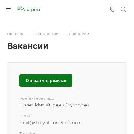
—
—
Главная
О компании
Вакансии
Вакансии
Отправить резюме
Контактное лицо
Елена Михайловна Сидорова
E-mail
mail@stroy.allcorp3-demo.ru
Телефон