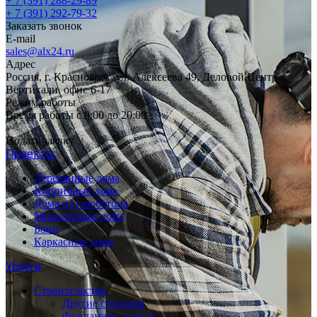
+ 7 (391) 288-29-89
+ 7 (391) 292-79-32
Заказать звонок
E-mail
sales@alx24.ru
Адрес
Россия, г. Красноярск, ул. Алексеева 49, Деловой Центр
Вертикали, офис 6-17
Режим работы
Время работы с 8:00 до 20:00
Подать заявку
Проекты
Деревянные дома
Кирпичные дома
Дома из газобетона
Монолитные дома
Бани
Каркасные дома
Услуги
Строительство
Другие строения
Фундамент, цоколь