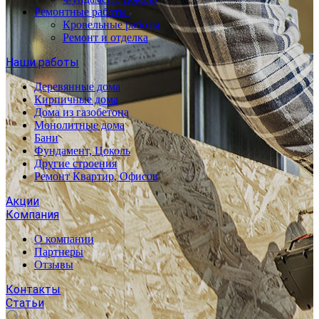
Ремонтные работы
Кровельные работы
Ремонт и отделка
Наши работы
Деревянные дома
Кирпичные дома
Дома из газобетона
Монолитные дома
Бани
Фундамент, Цоколь
Другие строения
Ремонт Квартир, Офисов
Акции
Компания
О компании
Партнеры
Отзывы
Контакты
Статьи